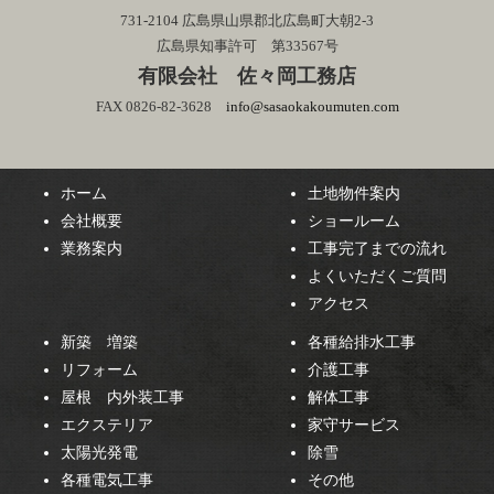
731-2104 広島県山県郡北広島町大朝2-3
広島県知事許可 第33567号
有限会社 佐々岡工務店
FAX 0826-82-3628
info@sasaokakoumuten.com
ホーム
土地物件案内
会社概要
ショールーム
業務案内
工事完了までの流れ
よくいただくご質問
アクセス
新築 増築
各種給排水工事
リフォーム
介護工事
屋根 内外装工事
解体工事
エクステリア
家守サービス
太陽光発電
除雪
各種電気工事
その他